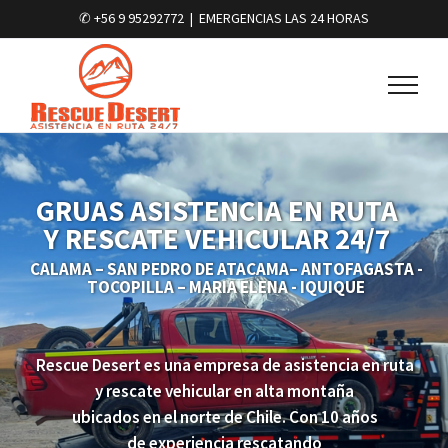
✆ +56 9 95292772
|
EMERGENCIAS LAS 24 HORAS
GRUAS ASISTENCIA EN RUTA
Y RESCATE VEHICULAR 24/7
CALAMA – SAN PEDRO DE ATACAMA– ANTOFAGASTA -
TOCOPILLA – MARIA ELENA - IQUIQUE
Rescue Desert es una empresa de asistencia en ruta
y rescate vehicular en alta montaña
ubicados en el norte de Chile. Con 10 años
de experiencia rescatando