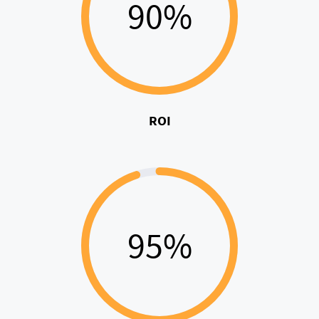
90%
ROI
95%