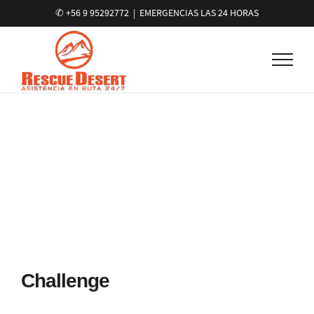
✆ +56 9 95292772
|
EMERGENCIAS LAS 24 HORAS
British Website
Lorem ipsum dolor sit amet, consectetur
adipisicing elit.
Challenge