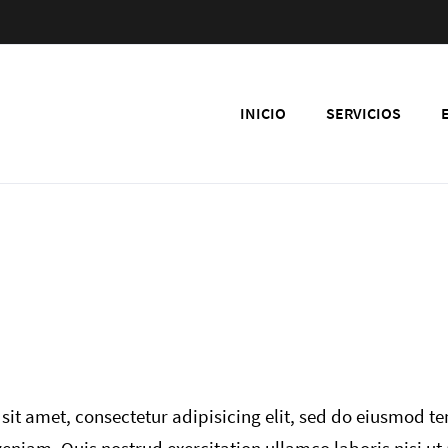
INICIO
SERVICIOS
Phone Store
rem ipsum dolor sit amet, consectetur adipisicing el
it amet, consectetur adipisicing elit, sed do eiusmod t