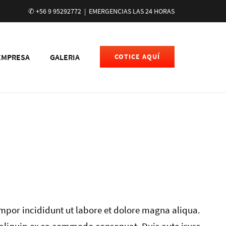
✆ +56 9 95292772
|
EMERGENCIAS LAS 24 HORAS
EMPRESA
GALERIA
COTICE AQUÍ
it.
empor incididunt ut labore et dolore magna aliqua.