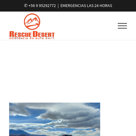
✆ +56 9 95292772
|
EMERGENCIAS LAS 24 HORAS
Galeria_img_01