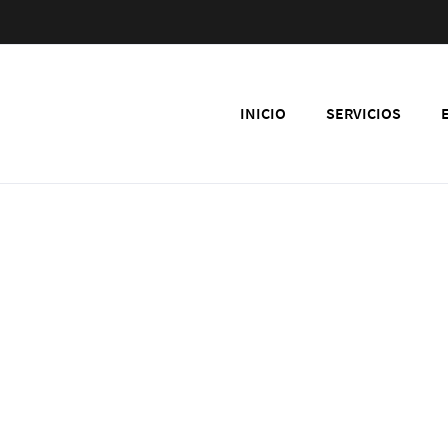
INICIO
SERVICIOS
pngwing.com (7)