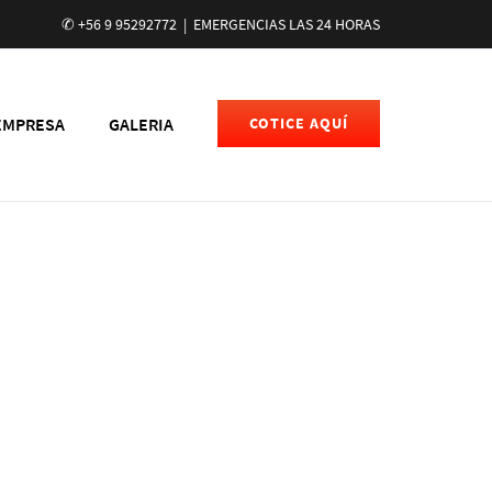
✆ +56 9 95292772
|
EMERGENCIAS LAS 24 HORAS
EMPRESA
GALERIA
COTICE AQUÍ